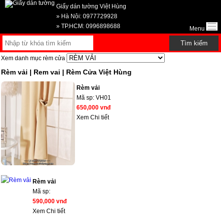
Giấy dán tường Việt Hùng
» Hà Nội: 0977729928
» TP.HCM: 0996898688
Menu
Xem danh mục rèm cửa
Rèm vải | Rem vai | Rèm Cửa Việt Hùng
Rèm vải
Mã sp:
VH01
650,000 vnđ
Xem Chi tiết
Rèm vải
Mã sp:
590,000 vnđ
Xem Chi tiết