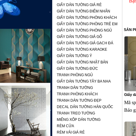
Bạn
GIẤY DÁN TƯỜNG GIÁ RẺ
GIẤY DÁN TƯỜNG ĐIỂM NHẤN
GIẤY DÁN TƯỜNG PHÒNG KHÁCH
GIẤY DÁN TƯỜNG PHÒNG TRẺ EM
SẢN P
GIẤY DÁN TƯỜNG PHÒNG NGỦ
GIẤY DÁN TƯỜNG GIẢ GỖ
GIẤY DÁN TƯỜNG GIẢ GẠCH ĐÁ
GIẤY DÁN TƯỜNG KARAOKE
GIẤY DÁN TƯỜNG Ý
GIẤY DÁN TƯỜNG NHẬT BẢN
GIẤY DÁN TƯỜNG ĐỨC
TRANH PHÒNG NGỦ
GIẤY DÁN TƯỜNG TÂY BA NHA
TRANH DÁN TƯỜNG
TRANH PHÒNG KHÁCH
Giấy d
TRANH DÁN TƯỜNG ĐẸP
Mã sp
DECAL DÁN TƯỜNG HÀN QUỐC
Báo g
TRANH TREO TƯỜNG
MIẾNG XỐP DÁN TƯỜNG
RÈM CỬA
RÈM VẢI GIÁ RẺ