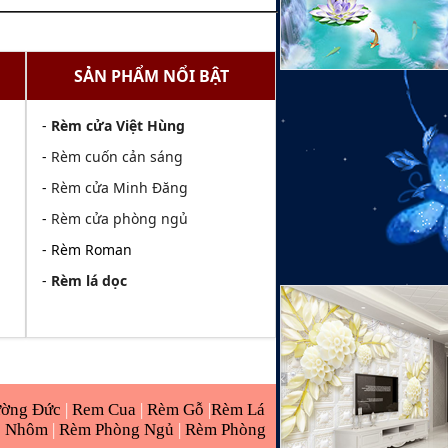
SẢN PHẨM NỔI BẬT
-
Rèm cửa Việt Hùng
-
Rèm cuốn cản sáng
-
Rèm cửa Minh Đăng
-
Rèm cửa phòng ngủ
- Rèm Roman
-
Rèm lá dọc
ường Đức
|
Rem Cua
|
Rèm Gỗ
|
Rèm Lá
o Nhôm
|
Rèm Phòng Ngủ
|
Rèm Phòng