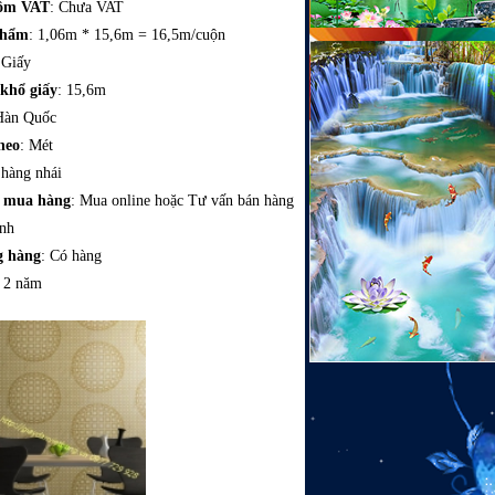
gồm VAT
: Chưa VAT
phẩm
: 1,06m * 15,6m = 16,5m/cuộn
 Giấy
 khổ giấy
: 15,6m
Hàn Quốc
heo
: Mét
 hàng nhái
c mua hàng
: Mua online hoặc Tư vấn bán hàng
ình
g hàng
: Có hàng
: 2 năm