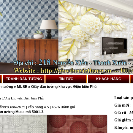
TRANH DÁN TƯỜNG
TIN TỨC
KHÁCH HÀNG
án tường
»
MUSE
»
Giấy dán tường khu vực Điện biên Phủ
Loại sản 
n tường khu vực Điện biên Phủ
Giá mới
:
ăng:
03/06/2015
| xếp hạng
4.5
|
4676
đánh giá
án tường Muse mã 5001-3.
Giá cũ
:
86
Giá giảm
Khuyến m