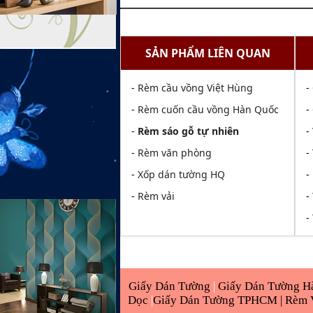
SẢN PHẨM LIÊN QUAN
-
Rèm cầu vồng Việt Hùng
-
-
Rèm cuốn cầu vồng Hàn Quốc
-
-
Rèm sáo gỗ tự nhiên
-
-
Rèm văn phòng
-
-
Xốp dán tường HQ
-
-
Rèm vải
-
-
Giấy Dán Tường
|
Giấy Dán Tường H
Dọc
|
Giấy Dán Tường TPHCM |
Rèm 