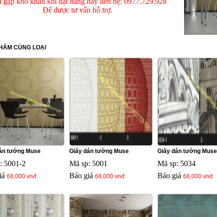
 gặp khó khăn khi đặt hàng hãy liên hệ: 0977.729.928
Để được tư vấn hỗ trợ.
HẨM CÙNG LOẠI
án tường Muse
Giấy dán tường Muse
Giấy dán tường Muse
: 5001-2
Mã sp: 5001
Mã sp: 5034
iá
Báo giá
Báo giá
68,000 vnđ
68,000 vnđ
68,000 vnđ