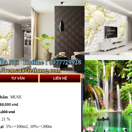
TƯ VẤN
LIÊN HỆ
phẩm
:
MUSE
68,000 vnđ
,000 vnđ
: 21 %
ại
: 5%>=100m2, 10%>=200m