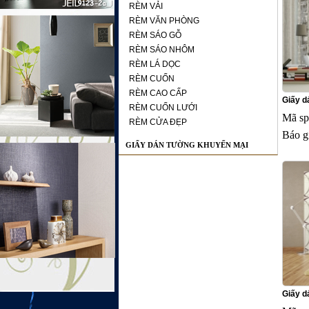
RÈM VẢI
RÈM VĂN PHÒNG
RÈM SÁO GỖ
RÈM SÁO NHÔM
RÈM LÁ DỌC
RÈM CUỐN
RÈM CAO CẤP
Giấy d
RÈM CUỐN LƯỚI
Mã sp
RÈM CỬA ĐẸP
Báo g
GIẤY DÁN TƯỜNG KHUYẾN MẠI
Giấy d