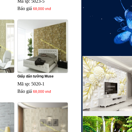
Mã sp: 5023-5
Báo giá
68,000 vnđ
Giấy dán tường Muse
Mã sp: 5020-1
Báo giá
68,000 vnđ