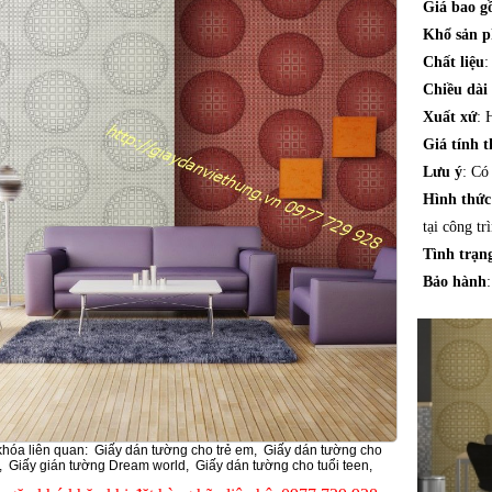
Giá bao 
Khổ sản 
Chất liệu
:
Chiều dài
Xuất xứ
: 
Giá tính t
Lưu ý
: Có
Hình thứ
tại công tr
Tình trạn
Bảo hành
khóa liên quan:
Giấy dán tường cho trẻ em
,
Giấy dán tường cho
,
Giấy gián tường Dream world
,
Giấy dán tường cho tuổi teen
,