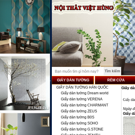
GIẤY DÁN TƯỜNG
RÈM CỬA
GIẤY DÁN TƯỜNG HÀN QUỐC
Giấy d
Giấy dán tường Dream world
Giấy dán tường VERENA
Giấy dá
Giấy dán tường CHARMANT
Ngày đ
Giấy dán tường ZEUS
Giấy d
Giấy dán tường B0S
Giấy dán tường SOHO
Giấy dán tường G.STONE