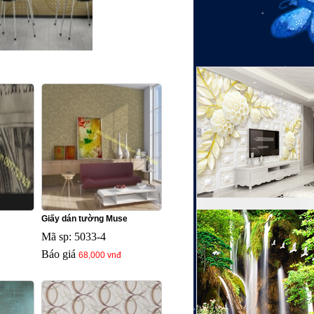
Giấy dán tường Muse
Mã sp: 5033-4
Báo giá
68,000 vnđ