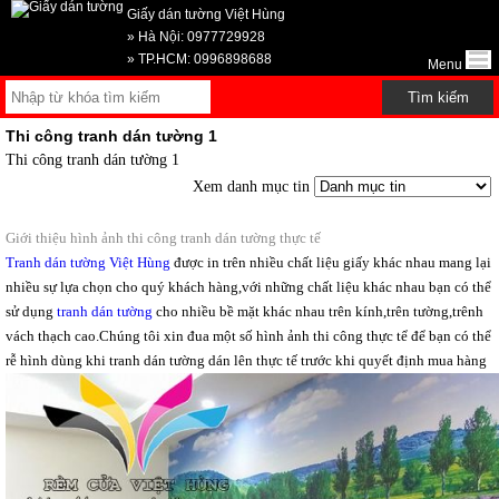
Giấy dán tường Việt Hùng
» Hà Nội: 0977729928
» TP.HCM: 0996898688
Menu
Thi công tranh dán tường 1
Thi công tranh dán tường 1
Xem danh mục tin
Giới thiệu hình ảnh thi công tranh dán tường thực tế
Tranh dán tường Việt Hùng
được in trên nhiều chất liệu giấy khác nhau mang lại
nhiều sự lựa chọn cho quý khách hàng,với những chất liệu khác nhau bạn có thể
sử dụng
tranh dán tường
cho nhiều bề mặt khác nhau trên kính,trên tường,trênh
vách thạch cao.Chúng tôi xin đua một số hình ảnh thi công thực tể để bạn có thể
rễ hình dùng khi tranh dán tường dán lên thực tế trước khi quyết định mua hàng